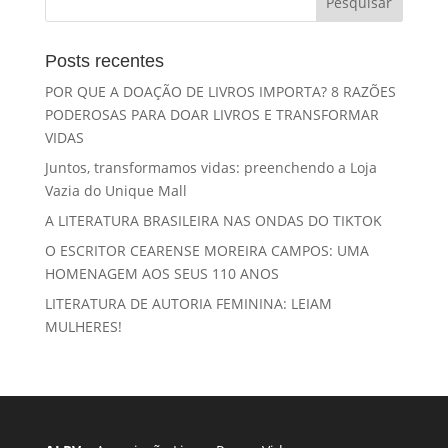
Posts recentes
POR QUE A DOAÇÃO DE LIVROS IMPORTA? 8 RAZÕES
PODEROSAS PARA DOAR LIVROS E TRANSFORMAR
VIDAS
Juntos, transformamos vidas: preenchendo a Loja
Vazia do Unique Mall
A LITERATURA BRASILEIRA NAS ONDAS DO TIKTOK
O ESCRITOR CEARENSE MOREIRA CAMPOS: UMA
HOMENAGEM AOS SEUS 110 ANOS
LITERATURA DE AUTORIA FEMININA: LEIAM
MULHERES!