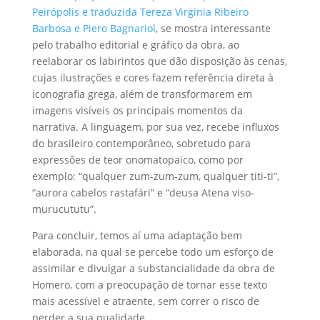
Peirópolis e traduzida Tereza Virginia Ribeiro
Barbosa e Piero Bagnariol
, se mostra interessante
pelo trabalho editorial e gráfico da obra, ao
reelaborar os labirintos que dão disposição às cenas,
cujas ilustrações e cores fazem referência direta à
iconografia grega, além de transformarem em
imagens visíveis os principais momentos da
narrativa. A linguagem, por sua vez, recebe influxos
do brasileiro contemporâneo, sobretudo para
expressões de teor onomatopaico, como por
exemplo: “qualquer zum-zum-zum, qualquer titi-ti”,
“aurora cabelos rastafári” e “deusa Atena viso-
murucututu”.
Para concluir, temos aí uma adaptação bem
elaborada, na qual se percebe todo um esforço de
assimilar e divulgar a substancialidade da obra de
Homero, com a preocupação de tornar esse texto
mais acessível e atraente, sem correr o risco de
perder a sua qualidade.