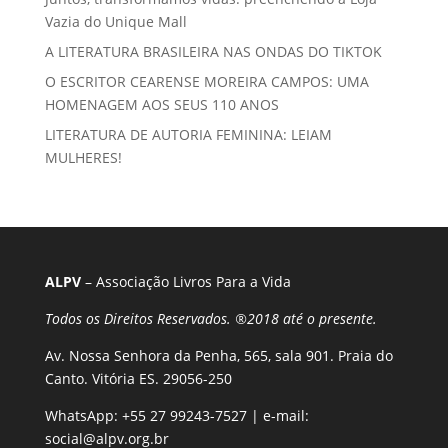
Vazia do Unique Mall
A LITERATURA BRASILEIRA NAS ONDAS DO TIKTOK
O ESCRITOR CEARENSE MOREIRA CAMPOS: UMA
HOMENAGEM AOS SEUS 110 ANOS
LITERATURA DE AUTORIA FEMININA: LEIAM
MULHERES!
ALPV
– Associação Livros Para a Vida
Todos os Direitos Reservados. ®2018 até o presente.
Av. Nossa Senhora da Penha, 565, sala 901. Praia do
Canto. Vitória ES. 29056-250
WhatsApp:
+55 27 99243-7527
| e-mail:
social@alpv.org.br